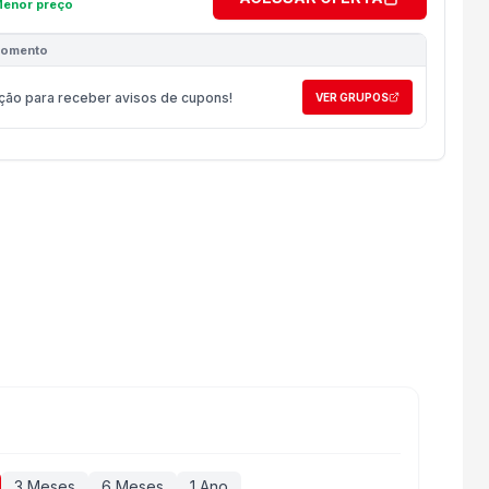
enor preço
momento
ção para receber avisos de cupons!
VER GRUPOS
3 Meses
6 Meses
1 Ano