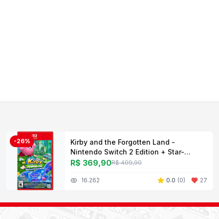
-
26
%
Kirby and the Forgotten Land -
Nintendo Switch 2 Edition + Star-
Crossed World
R$ 369,90
R$ 499,90
16.262
0.0
(
0
)
27