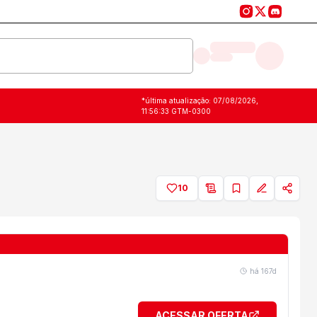
*última atualização:
07/08/2026,
11:56:33
GTM-0300
10
há
167d
ACESSAR OFERTA