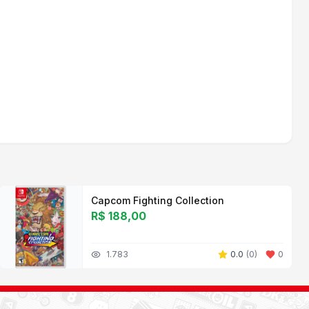
Capcom Fighting Collection
R$ 188,00
1.783
0.0
(
0
)
0