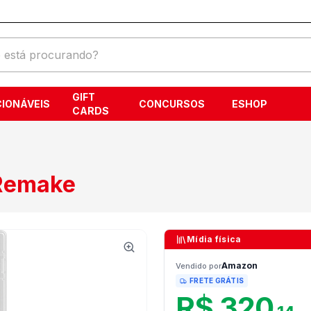
GIFT
IONÁVEIS
CONCURSOS
ESHOP
CARDS
 Remake
Mídia física
Amazon
Vendido por
FRETE GRÁTIS
R$ 320