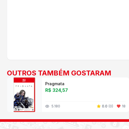
OUTROS TAMBÉM GOSTARAM
Pragmata
R$ 324,57
5.180
0.0
(
0
)
18