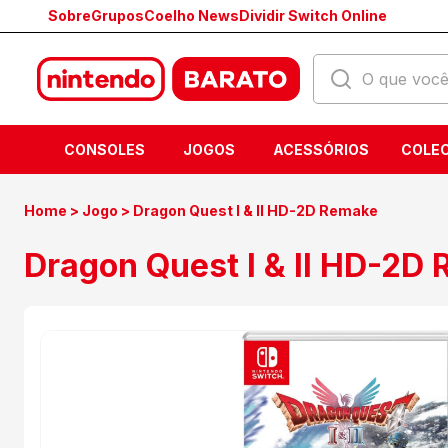
Sobre
Grupos
Coelho News
Dividir Switch Online
CONSOLES
JOGOS
ACESSÓRIOS
COLEC
Home
>
Jogo
>
Dragon Quest I & II HD-2D Remake
Dragon Quest I & II HD-2D