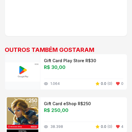
OUTROS TAMBÉM GOSTARAM
Gift Card Play Store R$30
R$ 30,00
1.064
0.0
(
0
)
0
Gift Card eShop R$250
R$ 250,00
38.398
0.0
(
0
)
4