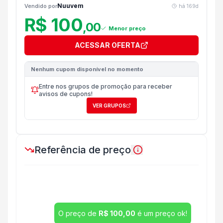
Nuuvem
Vendido por
há
169d
R$ 100
,
00
Menor preço
ACESSAR OFERTA
Nenhum cupom disponível no momento
Entre nos grupos de promoção para receber
avisos de cupons!
VER GRUPOS
Referência de preço
O preço de
R$ 100,00
é um preço ok!