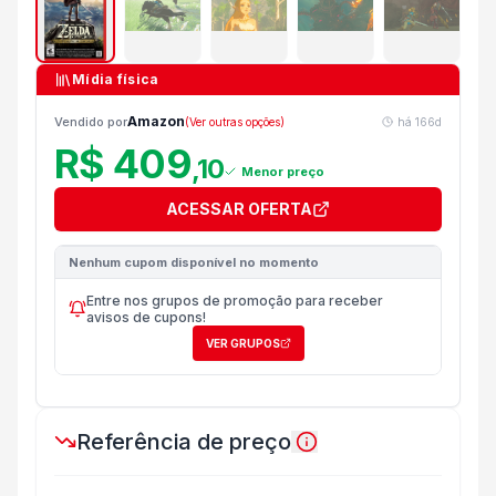
Mídia física
Amazon
Vendido por
(Ver outras opções)
há
166d
R$ 409
,
10
Menor preço
ACESSAR OFERTA
Nenhum cupom disponível no momento
Entre nos grupos de promoção para receber
avisos de cupons!
VER GRUPOS
Referência de preço