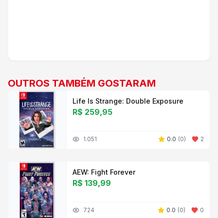
10
/10
OUTROS TAMBÉM GOSTARAM
Life Is Strange: Double Exposure
R$ 259,95
1.051
0.0
(
0
)
2
AEW: Fight Forever
R$ 139,99
724
0.0
(
0
)
0