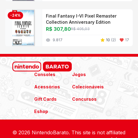
-
24
%
Final Fantasy I-VI Pixel Remaster
Collection Anniversary Edition
R$ 307,80
R$ 405,03
9.817
10
(
2
)
17
Consoles
Jogos
Acessórios
Colecionáveis
Gift Cards
Concursos
Eshop
© 2026 NintendoBarato. This site is not affiliated